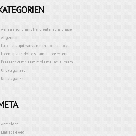
KATEGORIEN
Aenean nonummy hendrerit mauris phase
Allgemein
Fusce suscipit varius mium sociis natoque
Lorem ipsum dolor sit amet consectetuer
Praesent vestibulum molestie lacus lorem
Uncategorised
Uncategorized
META
Anmelden
Eintrags-Feed