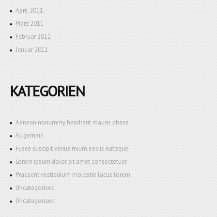
April 2011
März 2011
Februar 2011
Januar 2011
KATEGORIEN
Aenean nonummy hendrerit mauris phase
Allgemein
Fusce suscipit varius mium sociis natoque
Lorem ipsum dolor sit amet consectetuer
Praesent vestibulum molestie lacus lorem
Uncategorised
Uncategorized