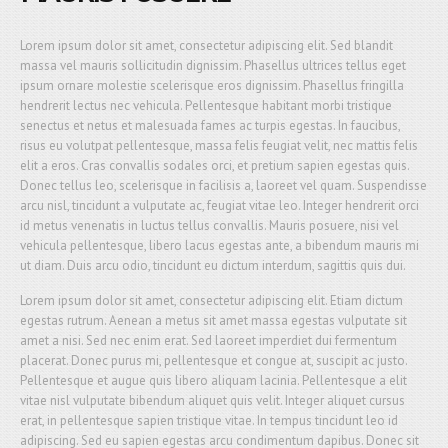
Lorem ipsum dolor sit amet, consectetur adipiscing elit. Sed blandit
massa vel mauris sollicitudin dignissim. Phasellus ultrices tellus eget
ipsum ornare molestie scelerisque eros dignissim. Phasellus fringilla
hendrerit lectus nec vehicula. Pellentesque habitant morbi tristique
senectus et netus et malesuada fames ac turpis egestas. In faucibus,
risus eu volutpat pellentesque, massa felis feugiat velit, nec mattis felis
elit a eros. Cras convallis sodales orci, et pretium sapien egestas quis.
Donec tellus leo, scelerisque in facilisis a, laoreet vel quam. Suspendisse
arcu nisl, tincidunt a vulputate ac, feugiat vitae leo. Integer hendrerit orci
id metus venenatis in luctus tellus convallis. Mauris posuere, nisi vel
vehicula pellentesque, libero lacus egestas ante, a bibendum mauris mi
ut diam. Duis arcu odio, tincidunt eu dictum interdum, sagittis quis dui.
Lorem ipsum dolor sit amet, consectetur adipiscing elit. Etiam dictum
egestas rutrum. Aenean a metus sit amet massa egestas vulputate sit
amet a nisi. Sed nec enim erat. Sed laoreet imperdiet dui fermentum
placerat. Donec purus mi, pellentesque et congue at, suscipit ac justo.
Pellentesque et augue quis libero aliquam lacinia. Pellentesque a elit
vitae nisl vulputate bibendum aliquet quis velit. Integer aliquet cursus
erat, in pellentesque sapien tristique vitae. In tempus tincidunt leo id
adipiscing. Sed eu sapien egestas arcu condimentum dapibus. Donec sit