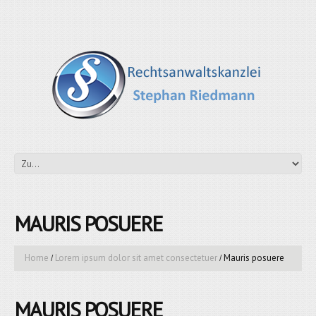
MAURIS POSUERE
Home
Lorem ipsum dolor sit amet consectetuer
Mauris posuere
MAURIS POSUERE