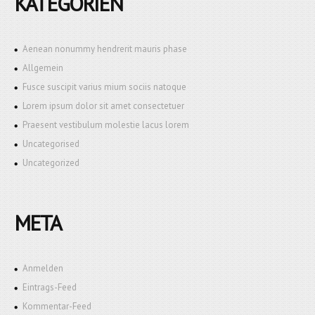
KATEGORIEN
Aenean nonummy hendrerit mauris phase
Allgemein
Fusce suscipit varius mium sociis natoque
Lorem ipsum dolor sit amet consectetuer
Praesent vestibulum molestie lacus lorem
Uncategorised
Uncategorized
META
Anmelden
Eintrags-Feed
Kommentar-Feed