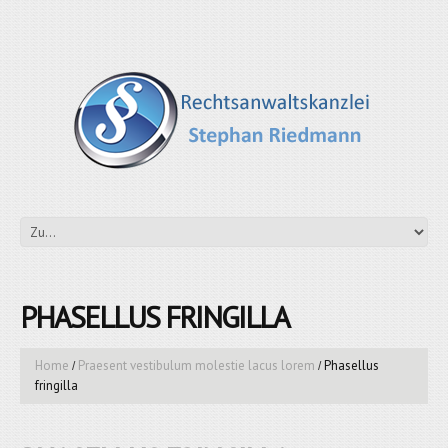
PHASELLUS FRINGILLA
Home
Praesent vestibulum molestie lacus lorem
Phasellus
fringilla