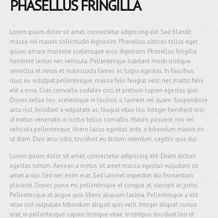
PHASELLUS FRINGILLA
Lorem ipsum dolor sit amet, consectetur adipiscing elit. Sed blandit
massa vel mauris sollicitudin dignissim. Phasellus ultrices tellus eget
ipsum ornare molestie scelerisque eros dignissim. Phasellus fringilla
hendrerit lectus nec vehicula. Pellentesque habitant morbi tristique
senectus et netus et malesuada fames ac turpis egestas. In faucibus,
risus eu volutpat pellentesque, massa felis feugiat velit, nec mattis felis
elit a eros. Cras convallis sodales orci, et pretium sapien egestas quis.
Donec tellus leo, scelerisque in facilisis a, laoreet vel quam. Suspendisse
arcu nisl, tincidunt a vulputate ac, feugiat vitae leo. Integer hendrerit orci
id metus venenatis in luctus tellus convallis. Mauris posuere, nisi vel
vehicula pellentesque, libero lacus egestas ante, a bibendum mauris mi
ut diam. Duis arcu odio, tincidunt eu dictum interdum, sagittis quis dui.
Lorem ipsum dolor sit amet, consectetur adipiscing elit. Etiam dictum
egestas rutrum. Aenean a metus sit amet massa egestas vulputate sit
amet a nisi. Sed nec enim erat. Sed laoreet imperdiet dui fermentum
placerat. Donec purus mi, pellentesque et congue at, suscipit ac justo.
Pellentesque et augue quis libero aliquam lacinia. Pellentesque a elit
vitae nisl vulputate bibendum aliquet quis velit. Integer aliquet cursus
erat, in pellentesque sapien tristique vitae. In tempus tincidunt leo id